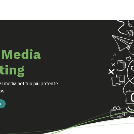
g
Chi siamo
Contattaci
 Media
ting
al media nel tuo più potente
ss.
o